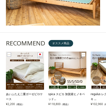
RECOMMEND
オススメ商品
ッ
あいふたえ二重ガーゼピロケ
spica スピカ 加賀産ヒノキベ
regulus
ース
ッド...
キ ...
¥2,200
¥118,800
¥102,960
（税込）
（税込）
（