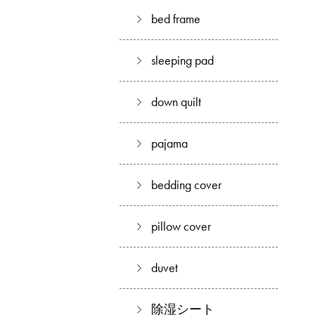
bed frame
sleeping pad
down quilt
pajama
bedding cover
pillow cover
duvet
除湿シート