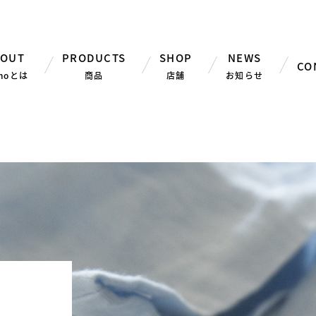
BOUT
PRODUCTS
SHOP
NEWS
CO
hnoについて
森や山にやさしく
よくある質問
ショールーム
新着情報
お知ら
お問い
海や
取
ALL
ベッドフレーム
hnoとは
商品
店舗
お知らせ
羽毛ふとん
パジャマ
枕カバー
掛けふとん
おすすめ商品
羽毛布団リフォー