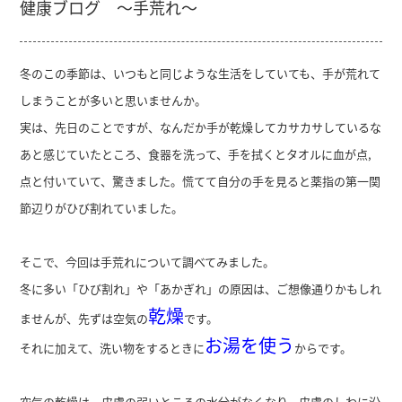
健康ブログ ～手荒れ～
冬のこの季節は、いつもと同じような生活をしていても、手が荒れて
しまうことが多いと思いませんか。
実は、先日のことですが、なんだか手が乾燥してカサカサしているな
あと感じていたところ、食器を洗って、手を拭くとタオルに血が点,
点と付いていて、驚きました。慌てて自分の手を見ると薬指の第一関
節辺りがひび割れていました。
そこで、今回は手荒れについて調べてみました。
冬に多い「ひび割れ」や「あかぎれ」の原因は、ご想像通りかもしれ
乾燥
ませんが、先ずは空気の
です。
お湯を使う
それに加えて、洗い物をするときに
からです。
空気の乾燥は、皮膚の弱いところの水分がなくなり、皮膚のしわに沿