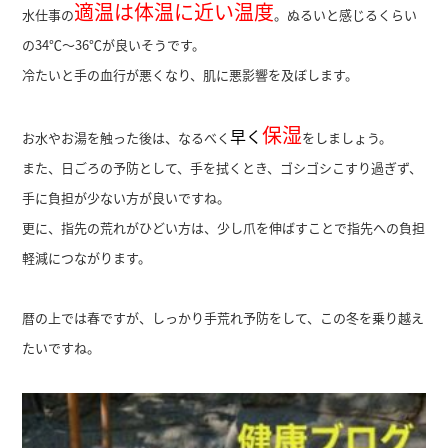
適温は体温に近い温度
水仕事の
。ぬるいと感じるくらい
の34℃～36℃が良いそうです。
冷たいと手の血行が悪くなり、肌に悪影響を及ぼします。
保湿
早く
お水やお湯を触った後は、なるべく
をしましょう。
また、日ごろの予防として、手を拭くとき、ゴシゴシこすり過ぎず、
手に負担が少ない方が良いですね。
更に、指先の荒れがひどい方は、少し爪を伸ばすことで指先への負担
軽減につながります。
暦の上では春ですが、しっかり手荒れ予防をして、この冬を乗り越え
たいですね。