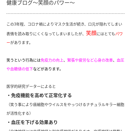
健康ブログ～笑顔のパワー～
この3年程、コロナ禍によりマスク生活が続き、口元が隠れてしまい
笑顔
表情を読み取りにくくなってしまいましたが、
にはとても
パワ
ー
があります。
笑うという行為には
免疫力の向上
、
緊張や疲労など心身の改善
、
血圧
や血糖値の低下
などがあります。
医学的研究データーによると
・免疫機能を高めて正常化する
（笑う事により癌細胞やウイルスをやっつけるナチュラルキラー細胞
が活性化する）
・血圧を下げる効果あり