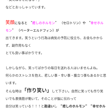
などとおっしゃっています。
笑顔
になると ”
癒しのホルモン
” （セロトリン）や ”
幸せホル
モン
” （ベーターエルドフィン）が
出てきます。笑うという行為は病気の予防に役立ち、お金もかから
ず、副作用もなく
とても良い事ばかりです。
しかしながら、笑ってばかりの毎日を送れる人はいませんよね。
何らかのストレスを抱え、悲しい事・辛い事・腹立つ事もあるかと思
います。
「作り笑い」
そんな時は
して下さい。自然に笑っても作り笑
いでも表情筋が動いて、そのことが脳に伝わって
自分は笑っている！！！と
勘違い
し
”癒しのホルモン” ”幸せホル